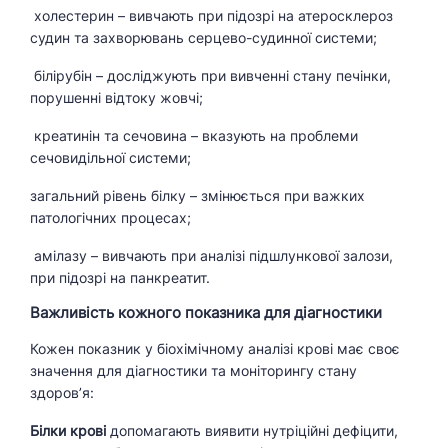
холестерин – вивчають при підозрі на атеросклероз
судин та захворювань серцево-судинної системи;
білірубін – досліджують при вивченні стану печінки,
порушенні відтоку жовчі;
креатинін та сечовина – вказують на проблеми
сечовидільної системи;
загальний рівень білку – змінюється при важких
патологічних процесах;
амілазу – вивчають при аналізі підшлункової залози,
при підозрі на панкреатит.
Важливість кожного показника для діагностики
Кожен показник у біохімічному аналізі крові має своє
значення для діагностики та моніторингу стану
здоров’я:
Білки крові
допомагають виявити нутріційні дефіцити,