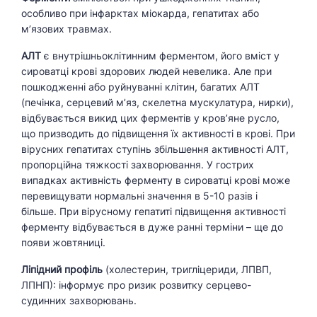
особливо при інфарктах міокарда, гепатитах або
м’язових травмах.
АЛТ
є внутрішньоклітинним ферментом, його вміст у
сироватці крові здорових людей невелика. Але при
пошкодженні або руйнуванні клітин, багатих АЛТ
(печінка, серцевий м’яз, скелетна мускулатура, нирки),
відбувається викид цих ферментів у кров’яне русло,
що призводить до підвищення їх активності в крові. При
вірусних гепатитах ступінь збільшення активності АЛТ,
пропорційна тяжкості захворювання. У гострих
випадках активність ферменту в сироватці крові може
перевищувати нормальні значення в 5-10 разів і
більше. При вірусному гепатиті підвищення активності
ферменту відбувається в дуже ранні терміни – ще до
появи жовтяниці.
Ліпідний профіль
(холестерин, тригліцериди, ЛПВП,
ЛПНП): інформує про ризик розвитку серцево-
судинних захворювань.