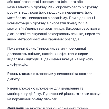
або кон’югованого) і непрямого (вільного або
незв’язаного) білірубіну Рівні сироваткового білірубіну
ростуть тоді, коли його продукція перевищує його
метаболізм і виведення з організму. При підвищенні
концентрації білірубіну в сироватці понад 27-34
мкмоль/л з’являється жовтяниця. Використовується в
діагностиці та лікуванні захворювань печінки, нирок та
інших метаболічних або харчових розладів.
Показники функції нирок (креатинін, сечовина)
дозволяють оцінити, наскільки ефективно нирки
видаляють відходи. Підвищення вказує на ниркову
дисфункцію.
Рівень глюкози
є ключовим у виявленні та контролі
діабету.
Рівень глюкози є ключовим для виявлення та
моніторингу діабету. Підвищений рівень глюкози вказує
на порушення обміну глюкози.
Ферменти
змінюються при ушкодженнях тканин,