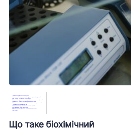
1 Що таке біохімічний аналіз крові?
2 Значення біохімічного аналізу крові в сучасній медицині
3 Що показує біохімічний аналіз крові?
4 Загальний перелік показників, які визначаються в ході аналізу
5 Важливість кожного показника для діагностики
6 Опис основних показників, які визначаються під час аналізу
7 Біохімія крові: норма у дітей
8 Як готуватися до біохімічного аналізу крові?
9 Рекомендації щодо підготовки
10 Вплив зовнішніх факторів на результати аналізу
11 Висновки
Що таке біохімічний