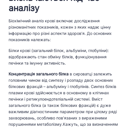
аналізу
Біохімічний аналіз крові включає дослідження
різноманітних показників, кожен з яких надає цінну
інформацію про різні аспекти здоров’я. До основних
показників належать:
Білки крові (загальний білок, альбуміни, глобуліни):
відображають стан обміну білків, функціонування
печінки та імунну активність.
Концентрація загального білка
в сироватці залежить
головним чином від синтезу і розпаду двох основних
білкових фракцій – альбуміну і глобулінів. Синтез білків
плазми крові здійснюється в основному в клітинах
печінки і ретикулоендотеліальній системі. Вміст
загального білка (а також білкових фракцій) є дуже
важливим діагностичним параметром при цілому ряді
захворювань, особливо пов’язаних з вираженими
порушеннями метаболізму.Кажуть, що за визначенням