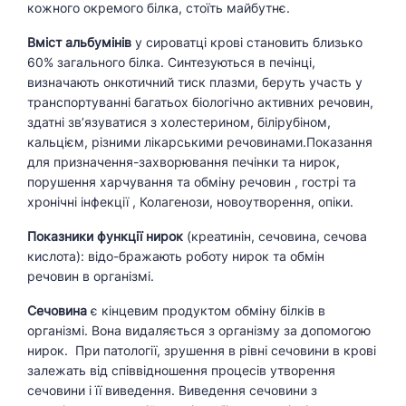
кожного окремого білка, стоїть майбутнє.
Вміст альбумінів
у сироватці крові становить близько
60% загального білка. Синтезуються в печінці,
визначають онкотичний тиск плазми, беруть участь у
транспортуванні багатьох біологічно активних речовин,
здатні зв’язуватися з холестерином, білірубіном,
кальцієм, різними лікарськими речовинами.Показання
для призначення-захворювання печінки та нирок,
порушення харчування та обміну речовин , гострі та
хронічні інфекції , Колагенози, новоутворення, опіки.
Показники функції нирок
(креатинін, сечовина, сечова
кислота): відо-бражають роботу нирок та обмін
речовин в організмі.
Сечовина
є кінцевим продуктом обміну білків в
організмі. Вона видаляється з організму за допомогою
нирок. При патології, зрушення в рівні сечовини в крові
залежать від співвідношення процесів утворення
сечовини і її виведення. Виведення сечовини з