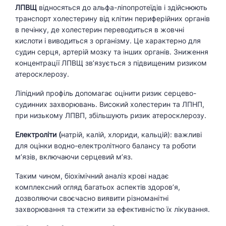
ЛПВЩ
відносяться до альфа-ліпопротеїдів і здійснюють
транспорт холестерину від клітин периферійних органів
в печінку, де холестерин переводиться в жовчні
кислоти і виводиться з організму. Це характерно для
судин серця, артерій мозку та інших органів. Зниження
концентрації ЛПВЩ зв’язується з підвищеним ризиком
атеросклерозу.
Ліпідний профіль допомагає оцінити ризик серцево-
судинних захворювань. Високий холестерин та ЛПНП,
при низькому ЛПВП, збільшують ризик атеросклерозу.
Електроліти (
натрій, калій, хлориди, кальцій): важливі
для оцінки водно-електролітного балансу та роботи
м’язів, включаючи серцевий м’яз.
Таким чином, біохімічний аналіз крові надає
комплексний огляд багатьох аспектів здоров’я,
дозволяючи своєчасно виявити різноманітні
захворювання та стежити за ефективністю їх лікування.