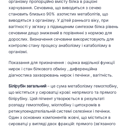
організму пропорційно вмісту білка в раціоні
харчування. Сечовина, що виводиться з сечею
становить близько 90% азотистих метаболітів, що
виводяться з організму. У дітей раннього віку, при
вагітності у зв’язку з підвищеним синтезом білка рівень
сечовини дещо знижений в порівнянні з нормою для
дорослих. Визначення сечовини використовують для
контролю стану процесу анаболізму і катаболізму в
організмі.
Показання для призначення : оцінка видільної функції
нирок і стан білкового обміну , диференційна
діагностика захворювань нирок і печінки , вагітність.
Білірубін загальний
– це сума метаболізму гемоглобіну,
що містяться у сироватці крові: непрямого та прямого
білірубіну. Цей пігмент утворюється в результаті
розпаду гемоглобіну, міоглобіну і цитохромів в
ретикулоендотеліальній системі селезінки і печінки.
Один з основних компонентів жовчі, що міститься в
сироватці у вигляді двох фракцій: прямого (зв’язаного