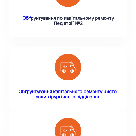
Об
ґ
рунтування по капітальному ремонту
Педіатрії №2
Обґрунтування капітального ремонту чистої
зони хірургічного відділення