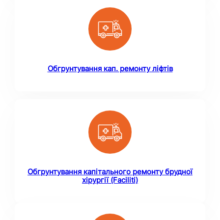
Обгрунтування кап. ремонту ліфтів
Обгрунтування капітального ремонту брудної
хірургії (Faciliti)