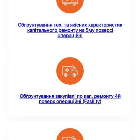
Обгрунтування тех. та якісних характеристик
капітального ремонту на 5му поверсі
операційні
Обґрунтування закупівлі по кап. ремонту 4й
поверх операційні (Fasility
)