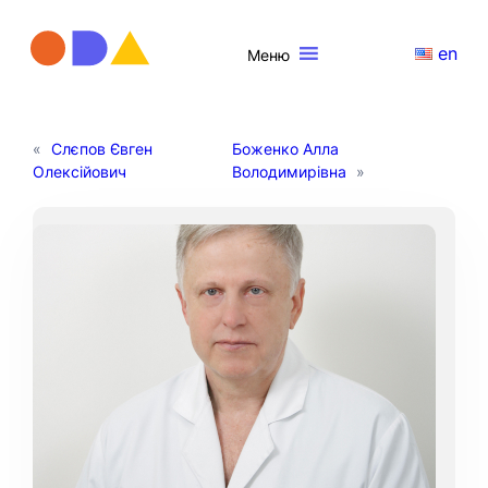
en
Меню
«
Слєпов Євген
Боженко Алла
Олексійович
Володимирівна
»