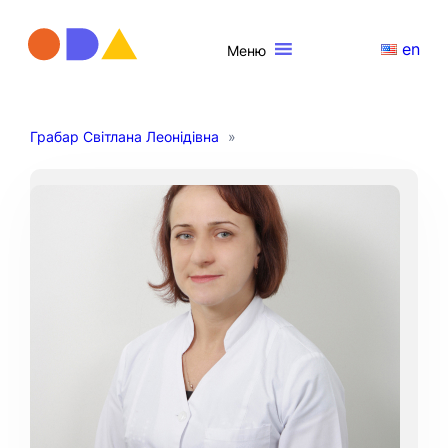
en
Меню
Грабар Світлана Леонідівна
»