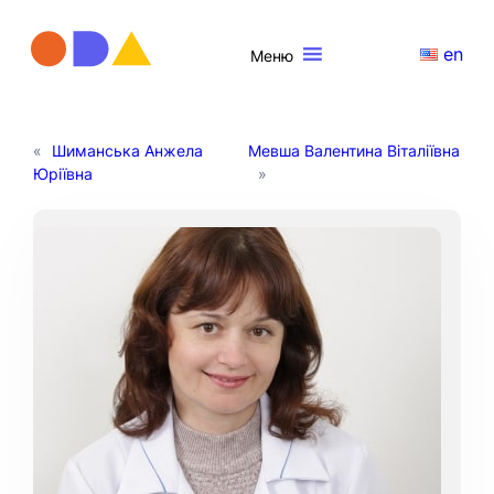
en
Меню
«
Шиманська Анжела
Мевша Валентина Віталіївна
Юріївна
»