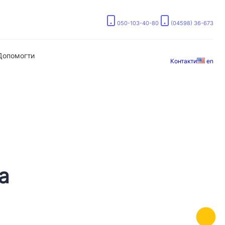
050-103-40-80
(04598) 36-673
Допомогти
Контакти
en
а