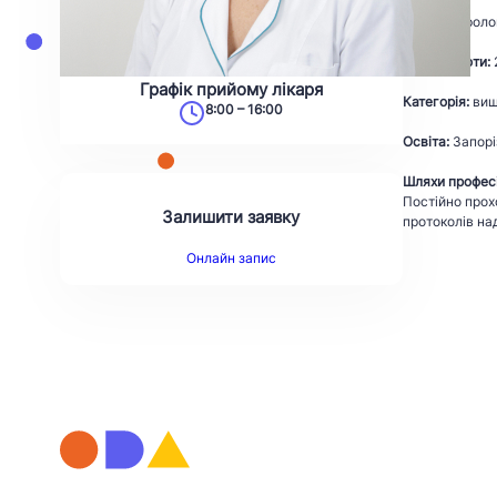
Лікар невроло
Стаж роботи:
Графік прийому лікаря
Категорія:
ви
8:00 – 16:00
Освіта:
Запорі
Шляхи професі
Постійно прох
Залишити заявку
протоколів на
Онлайн запис