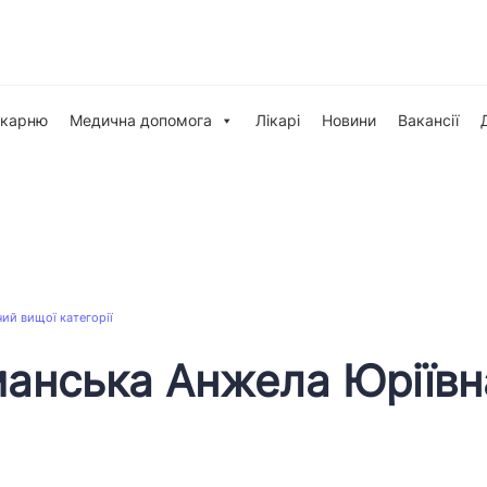
ікарню
Медична допомога
Лікарі
Новини
Вакансії
ий вищої категорії
анська Анжела Юріївн