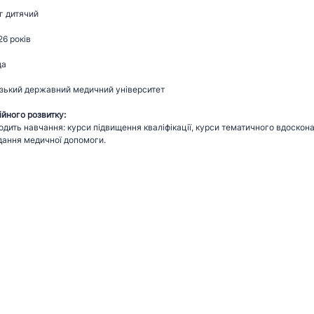
г дитячий
26 років
ща
зький державний медичний університет
йного розвитку:
одить навчання: курси підвищення кваліфікації, курси тематичного вдоскона
дання медичної допомоги.