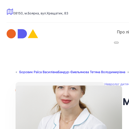
08150, м.Боярка, вул.Хрещатик, 83
Про л
«
Боровик Раїса Василівна
Бандур-Ємельянова Тетяна Володимирівна
»
Невролог дитяч
Шим